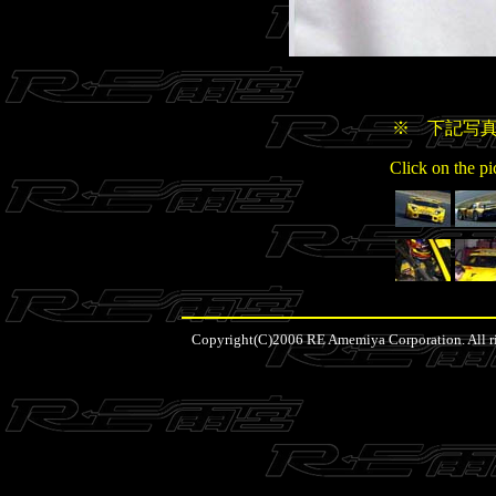
※ 下記写
Click on the pi
Copyright(C)2006 RE Amemiya Corporation. All ri