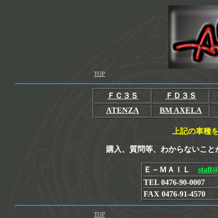
TOP
ＦＣ３Ｓ
ＦＤ３Ｓ
ATENZA
BM AXELA
上記の車種
購入、質問等、わからないこと
Ｅ－ＭＡＩＬ
staff
TEL 0476-90-0007
FAX 0476-91-4570
TOP