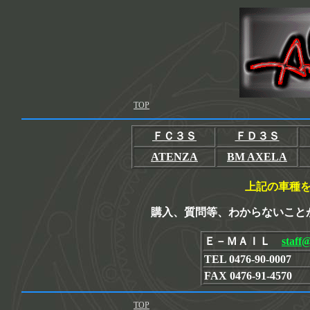
TOP
ＦＣ３Ｓ
ＦＤ３Ｓ
ATENZA
BM AXELA
上記の車種
購入、質問等、わからないこと
Ｅ－ＭＡＩＬ
staff
TEL 0476-90-0007
FAX 0476-91-4570
TOP