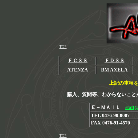
TOP
ＦＣ３Ｓ
ＦＤ３Ｓ
ATENZA
BM AXELA
上記の車種
購入、質問等、わからないこと
Ｅ－ＭＡＩＬ
staff
TEL 0476-90-0007
FAX 0476-91-4570
TOP